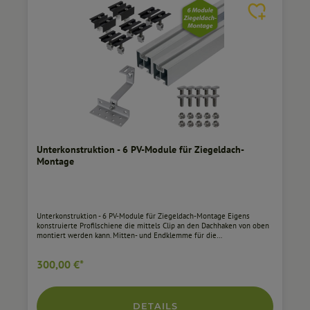
Unterkonstruktion - 6 PV-Module für Ziegeldach-
Montage
Unterkonstruktion - 6 PV-Module für Ziegeldach-Montage Eigens
konstruierte Profilschiene die mittels Clip an den Dachhaken von oben
montiert werden kann. Mitten- und Endklemme für die
Montageschiene. Einsteckmontage von oben und durch Drehung der
Schraube um 90°wird die Schienenmutter fixiert. Durch deren
300,00 €*
Geometrie ist eine erhöhte Vorspannkraft durch die Klemme selbst
gegeben. Robust - Korrosionsschutz Über 700 Stunden im
Salzsprühnebeltest erprobt Beispiele aus unserem Alltag zeigen, dass
durch die richtige Oberfläche ein Korrosionsschutz über Jahrzehnte
möglich ist. Eine feuerverzinkte Regenrinne zeigt bereits nach kurzer
DETAILS