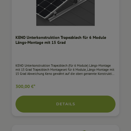
KENO Unterkonstruktion Trapezblech für 6 Module
Längs-Montage mit 15 Grad
KENO Unterkonstruktion Trapezblech (für 6 Module) Längs-Montage
mit 15 Grad Trapezblech Montageset für 6 Module, Längs-Montage mit
15 Grad Abweichung Keno gewährt auf die oben genannte Konstruktion
eine Garantie von 10 Jahren mit der Möglichkeit, diese um weitere 5
Jahre zu verlängern. Die Konstruktion ermöglicht die Längs-Montage
300,00 €*
von 6 Modulen. Mit diesem System wird der Winkel des Moduls im
Verhältnis zum Untergrund um zusätzliche 15 Grad erhöht. Kompatibilät
mit einer breiten Palette von Modulen Modulbreite von 1134 mm bis
1140 mm Aluminium Abweichung von der Ebene um einen Winkel von
15 Grad 10 Jahre Produktgarantie Alle weiteren Informationen zur Keno
DETAILS
Unterkonstruktion finden Sie im Datenblatt.