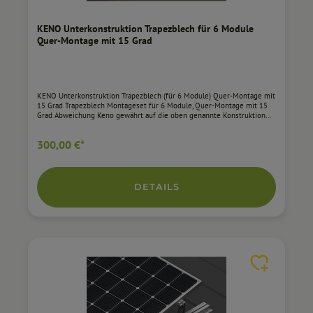
KENO Unterkonstruktion Trapezblech für 6 Module
Quer-Montage mit 15 Grad
KENO Unterkonstruktion Trapezblech (für 6 Module) Quer-Montage mit
15 Grad Trapezblech Montageset für 6 Module, Quer-Montage mit 15
Grad Abweichung Keno gewährt auf die oben genannte Konstruktion
eine Garantie von 10 Jahren mit der Möglichkeit, diese um weitere 5
Jahre zu verlängern. Die Konstruktion ermöglicht die Quer-Montage von
300,00 €*
6 Modulen. Mit diesem System wird der Winkel des Moduls im
Verhältnis zum Untergrund um zusätzliche 15 Grad erhöht. Kompatibilät
mit einer breiten Palette von Modulen Modulbreite von 1134 mm bis
1140 mm Aluminium Abweichung von der Ebene um einen Winkel von
15 Grad 10 Jahre Produktgarantie Alle weiteren Informationen zur Keno
DETAILS
Unterkonstruktion finden Sie im Datenblatt.