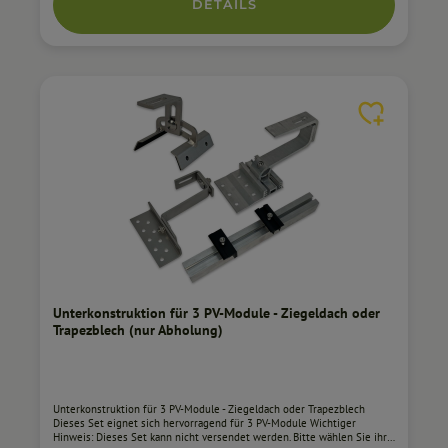
DETAILS
durch die richtige Oberfläche ein Korrosionsschutz über Jahrzehnte
möglich ist. Eine feuerverzinkte Regenrinne zeigt bereits nach kurzer
Zeit deutlichen Weißrost. Unsere Dachhaken zeigten auch nach über
700 Stunden im Salzsprühnebeltest keinerlei Spuren. Korrosionsschutz
in der Automobilindustrie Bei der Oberfläche orientieren wir uns an
den Standards, die auch in der Automobilindustrie etabliert sind. Wir
bewegen uns mit unserem Korrosionsschutz innerhalb der Kategorie
C4 gemäß DIN EN ISO 12944 Arretierung mit Verdrehschutz Prägungen
in der Grund / Trägerplatte und dem Bügel sorgen für einen sicheren
Halt. Flexibel - Kombinierbar mit anderen Systemlösungen Beide
Dachhaken können mit den gängigen Montageschienen und deren
Befestigungslösungen genutzt werden. Flexibel - Höhenverstellung mit
Sicherung Die Höhe kann in drei Stufen bis ca. 10 mm verändert bzw.
angepasst werden. Madenschraube dient zur zusätzlichen
Stabilisierung. Eigenschaften Schienenlänge: 2,5 m
Unterkonstruktion für 3 PV-Module - Ziegeldach oder
Trapezblech (nur Abholung)
Unterkonstruktion für 3 PV-Module - Ziegeldach oder Trapezblech
Dieses Set eignet sich hervorragend für 3 PV-Module Wichtiger
Hinweis: Dieses Set kann nicht versendet werden. Bitte wählen Sie ihre