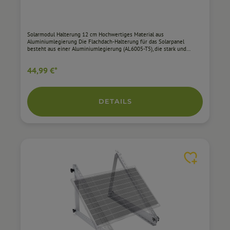
Solarmodul Halterung 12 cm Hochwertiges Material aus
Aluminiumlegierung Die Flachdach-Halterung für das Solarpanel
besteht aus einer Aluminiumlegierung (AL6005-T5), die stark und
langlebig, korrosionsbeständig und für alle Wetterbedingungen
geeignet ist. Die Halterung ist kompatibel mit Modulen von 30 - 35 mm
44,99 €*
Rahmenhöhe. Hinweis: Blechersatzziegel sind nicht im Lieferumfang
enthalten.Produktabmessungen15 x 12 x 3 cmGrößefür 2
SolarmoduleFarbeSilberOberflächeSchwarzMaterial‎AluminiumGewicht‎0
,71 KilogrammModellnummerA7713-
2ASINB0C24GR33YHerstellerXIDALieferumfang 6 Stück Schiene 12 cm
DETAILS
4 Stück Endklemme 2 Stück Mittelklemme