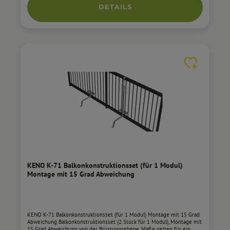
Arten von Balustraden Modulbreite von 1134 mm bis 1140 mm
DETAILS
Horizontale Installation Zink-Magnesium beschichteter Stahl
Technische Daten: Breite: 250 mm Länge: 1160 mm Höhe: 76 mm
Gewicht: 1,93 kg
KENO K-71 Balkonkonstruktionsset (für 1 Modul)
Montage mit 15 Grad Abweichung
KENO K-71 Balkonkonstruktionsset (für 1 Modul) Montage mit 15 Grad
Abweichung Balkonkonstruktionsset (2 Stück für 1 Modul), Montage mit
15 Grad Abweichung von der Brüstungsebene. Maße gelten für ein