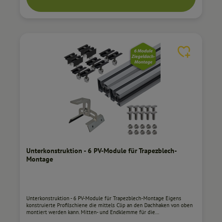
Zeit deutlichen Weißrost. Unsere Dachhaken zeigten auch nach über
700 Stunden im Salzsprühnebeltest keinerlei Spuren. Korrosionsschutz
in der Automobilindustrie Bei der Oberfläche orientieren wir uns an
den Standards, die auch in der Automobilindustrie etabliert sind. Wir
bewegen uns mit unserem Korrosionsschutz innerhalb der Kategorie
C4 gemäß DIN EN ISO 12944 Arretierung mit Verdrehschutz Prägungen
in der Grund / Trägerplatte und dem Bügel sorgen für einen sicheren
Halt. Flexibel - Kombinierbar mit anderen Systemlösungen Beide
Dachhaken können mit den gängigen Montageschienen und deren
Befestigungslösungen genutzt werden. Flexibel - Höhenverstellung mit
Sicherung für unterschiedliche Ziegel und Dachlattenstärke.Die Höhe
kann in drei Stufen bis ca. 10 mm verändert bzw. angepasst werden.
Madenschraube dient zur zusätzlichen Stabilisierung. Unser Service All
unsere Unterkonstruktionen sind auch individuell auf Ihre Modul- bzw.
Reihenanzahl konfigurierbar! Kontaktieren Sie uns dazu gern
telefonisch unter +49 3464 27 79 12 oder über das Kontaktformular.
Unterkonstruktion - 6 PV-Module für Trapezblech-
Montage
Unterkonstruktion - 6 PV-Module für Trapezblech-Montage Eigens
konstruierte Profilschiene die mittels Clip an den Dachhaken von oben
montiert werden kann. Mitten- und Endklemme für die
Montageschiene. Einsteckmontage von oben und durch Drehung der