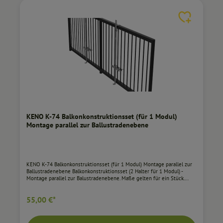
KENO K-74 Balkonkonstruktionsset (für 1 Modul)
Montage parallel zur Ballustradenebene
KENO K-74 Balkonkonstruktionsset (für 1 Modul) Montage parallel zur
Ballustradenebene Balkonkonstruktionsset (2 Halter für 1 Modul) -
Montage parallel zur Balustradenebene. Maße gelten für ein Stück.
Keno gewährt auf die oben genannte Konstruktion eine Garantie von
10 Jahren mit der Möglichkeit, diese um weitere 5 Jahre zu verlängern.
55,00 €*
Die Konstruktion ermöglicht die horizontale Montage von Modulen in
1-reihiger Anordnung. Mit diesem System wird der Winkel des Moduls
im Verhältnis zur Balustrade um zusätzliche 15 Grad erhöht.
Kompatibilät mit einer breiten Palette von Modulen und verschiedene