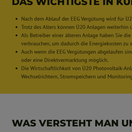
DAS WICHTIGSTE IN K
mit zwe
geeigne
der Sol
betreib
nutzbar
von ei
Nach dem Ablauf der EEG Vergütung wird für Ü2
Der Ak
angesch
Leistu
deren 
Trotz des Alters können Ü20 Anlagen weiterhin ü
Akkuer
beträgt
Als Betreiber einer älteren Anlage haben Sie die
Basis d
Netzbet
Wechse
wenden 
verbrauchen, um dadurch die Energiekosten zu 
elektri
Install
Auch wenn die EEG Vergütungen abgelaufen sind
freigeb
an ein 
netzge
Netzbet
oder eine Direktvermarktung möglich.
Wohnhau
Install
ein net
Die Wirtschaftlichkeit von Ü20 Photovoltaik-A
Install
Strings
dabei b
Wechselrichtern, Stromspeichern und Monitorin
Wechsel
Zustim
einem S
Netzbetre
Daten Leistungsmodul LUNA2000-5KW
LUNA20
Anzahl 
LUNA20
Batteriemodul
vielen 
Batteriemo
tätige
Batteriemodule 
erfolgr
Batterie 5 kWh Nomin
Energie
WAS VERSTEHT MAN U
Entladeleistun
einem 
Entladeleist
Wechsel
Nennspa
außerg