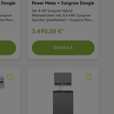
 Dongle
Power Meter + Sungrow Dongle
Set: 8 kW Sungrow Hybrid
 Sungrow
Wechselrichter inkl. 6,4 kWh Sungrow
grow Power
Speicher (erweiterbar) + Sungrow Power
erumfang
Meter + Sungrow Dongle Lieferumfang
ter 6,4
8 kW Sungrow Hybridwechselrichter 6,4
3.490,00 €*
Leermodul
kWh Sungrow Speicher inkl. Leermodul
(jederzeit erweiterbar) Sungrow 3
Phasen Power Meter Sungrow WiNet-S
le
Kommunikations Dongle WLAN Alle
DETAILS
n Sie den
weiteren Informationen können Sie den
ntnehmen.
beigefügten Datenblättern entnehmen.