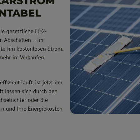
OLARSTROM
ENTABEL
ie gesetzliche EEG-
um Abschalten – im
iterhin kostenlosen Strom.
t mehr im Verkaufen,
izient läuft, ist jetzt der
ft lassen sich durch den
selrichter oder die
rn und Ihre Energiekosten