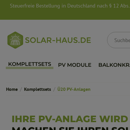
Steuerfreie Bestellung in Deutschland nach § 12 Abs
springen
Zur Hauptnavigation springen
KOMPLETTSETS
PV MODULE
BALKONKR
/
/
Home
Komplettsets
Ü20 PV-Anlagen
IHRE PV-ANLAGE WIRD 