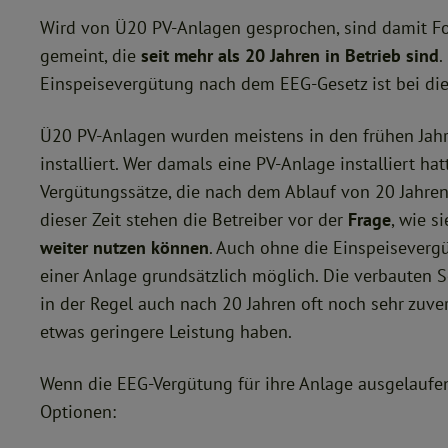
V Betriebsspannungsbereich (1-
LUNA H
Wird von Ü20 PV-Anlagen gesprochen, sind damit F
phasiger WR
sowohl 
Nennspa
Dank ei
gemeint, die
seit mehr als 20 Jahren in Betrieb sind
.
V Betriebsspannungsbereich (3-
Systemr
Einspeisevergütung nach dem EEG-Gesetz ist bei di
phasiger WR/M1)
Install
IP65 Skalierbarkeit Parallelbetrieb von
einfach
max. 2 
mit zwe
Ü20 PV-Anlagen wurden meistens in den frühen Jahr
der Sol
nutzbar
installiert. Wer damals eine PV-Anlage installiert h
Der Ak
Vergütungssätze, die nach dem Ablauf von 20 Jahre
Leistu
Akkuer
dieser Zeit stehen die Betreiber vor der
Frage
, wie s
Basis d
weiter nutzen können
. Auch ohne die Einspeisevergü
Wechse
elektri
einer Anlage grundsätzlich möglich. Die verbauten 
freigeb
in der Regel auch nach 20 Jahren oft noch sehr zuver
netzge
Wohnhau
etwas geringere Leistung haben.
ein net
Strings
Wechsel
Wenn die EEG-Vergütung für ihre Anlage ausgelaufen
einem S
Optionen:
Daten Leistungsmodul LUNA2000-5KW
Anzahl 
Batteriemodul