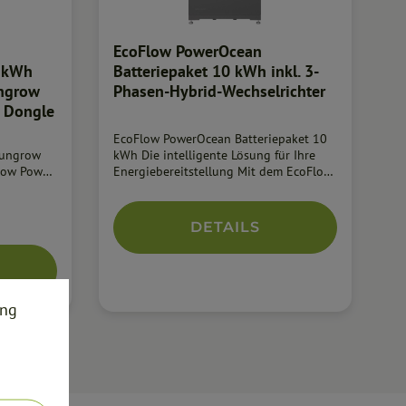
EcoFlow PowerOcean
6 kWh
Batteriepaket 10 kWh inkl. 3-
ungrow
Phasen-Hybrid-Wechselrichter
 Dongle
EcoFlow PowerOcean Batteriepaket 10
 Sungrow
kWh Die intelligente Lösung für Ihre
grow Power
Energiebereitstellung Mit dem EcoFlow
erumfang
PowerOcean Batteriepaket 10 kWh
richter
bietet EcoFlow eine fortschrittliche,
derzeit
skalierbare Energiespeicherlösung für
DETAILS
Haushalte, die Wert auf Nachhaltigkeit
und Flexibilität legen. Starten Sie mit
le
einer Kapazität von 5 kWh und
n Sie den
erweitern Sie Ihr System auf bis zu neun
ntnehmen.
Batteriemodule, um bis zu 45 kWh
ung
Energie zu speichern. Dank dieser
flexiblen Erweiterbarkeit können Sie
Ihren Energiebedarf schrittweise
anpassen und optimal nutzen. Flexible
Erweiterung für maximale
Unabhängigkeit Der EcoFlow