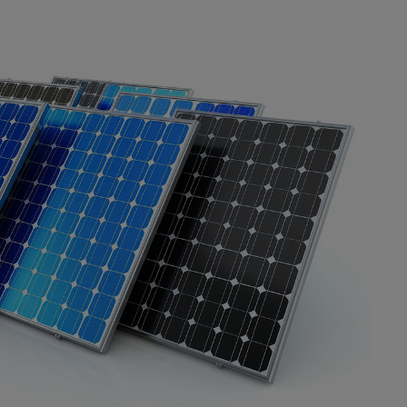
flexible Erweiterung konzipiert. Es passt
sich problemlos an bestehende Anlagen
an und wächst mit Ihren
Energiebedürfnissen. Bei Stromausfällen
sorgt die 3-phasige
Notstromversorgung dafür, dass
kritische Haushaltsgeräte weiterhin mit
Energie versorgt werden. Dadurch
bietet das System eine zuverlässige
Backup-Lösung. Technische Details
Batterieart: LiFePO4 Batteriekapazität:
10 kWh Maximale Anzahl Batterien: 9
Max. Akkukapazität: 45 kWh
Nennspannung: 800 V Max.
Entlade-/Ladeleistung: 10 kW
Betriebstemperatur: -20° bis 50°C
Schutzklasse: IP65 Abmessungen: 680 x
183 x 1009 mm Gewicht: 120,9 kg
Garantie: 15 Jahre EcoFlow PowerOcean
Hybrid-Wechselrichter Der 3-Phasen-
Hybrid-Wechselrichter mit 10 kW
Notstromversorgung Der EcoFlow
PowerOcean Hybrid-Wechselrichter
ermöglicht eine hocheffiziente Nutzung
und Speicherung von Solarenergie, um