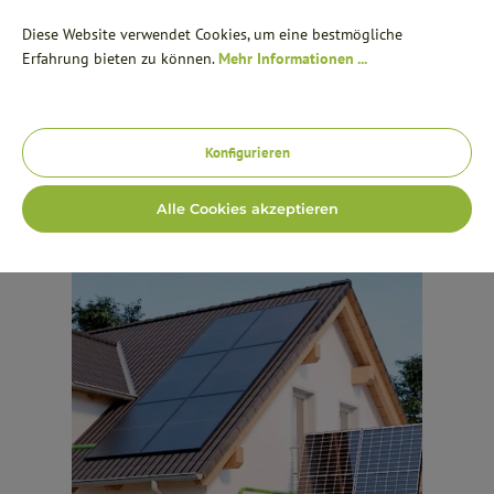
Steuerfreie Bestellung in Deutschland nach § 12 Abs. 3 UstG. +++
alt springen
Diese Website verwendet Cookies, um eine bestmögliche
Kurze Lieferzeiten ab Lager oder Abholung möglich +++ Lieferung
Erfahrung bieten zu können.
Mehr Informationen ...
innerhalb Deutschland und nach Österreich, Niederlande und
Belgien.
Konfigurieren
Werkzeugleiste anzeigen
Alle Cookies akzeptieren