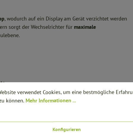
pp
, wodurch auf ein Display am Gerät verzichtet werden
rn sorgt der Wechselrichter für
maximale
ulebene.
te
Website verwendet Cookies, um eine bestmögliche Erfahr
 zu können.
Mehr Informationen ...
eine
effiziente und intelligente Wechselrichterlösung
mit
Konfigurieren