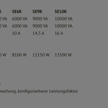
K
SE6K
SE9K
SE10K
0 VA
6000 VA
9000 VA
10000 VA
0 VA
6000 VA
9000 VA
10000 VA
10 A
14,5 A
16 A
0 W
8100 W
12150 W
13500 W
)
wachung, konfigurierbarer Leistungsfaktor