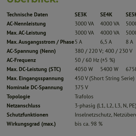
Technische Daten
SE3K
SE4K
SE5
AC-Nennleistung
3000 VA
4000 VA
500
Max. AC-Leistung
3000 VA
4000 VA
500
Max. Ausgangsstrom / Phase
5 A
6,5 A
8 A
AC-Spannung (Nenn)
380 / 220 V; 400 / 230 V
AC-Frequenz
50 / 60 Hz (±5 %)
Max. DC-Leistung (STC)
4050 W
5400 W
675
Max. Eingangsspannung
450 V (Short String Serie)
Nominale DC-Spannung
375 V
Topologie
Trafolos
Netzanschluss
3-phasig (L1, L2, L3, N, PE
Schutzfunktionen
Inselnetzschutz, Netzüber
Wirkungsgrad (max.)
bis ca. 98 %