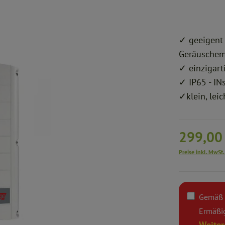
✓ geeigent 
Geräuschem
✓ einzigar
✓
IP65 - IN
✓
klein, lei
299,00
Preise inkl. MwSt.
Gemäß §
Ermäßi
Weiter