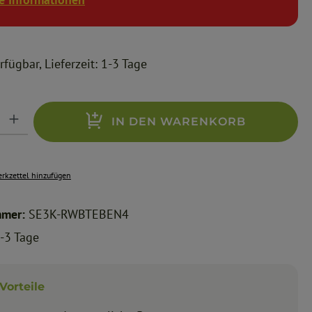
fügbar, Lieferzeit: 1-3 Tage
ib den gewünschten Wert ein oder benutze die Schaltflächen um die Anzahl zu erhöhen o
IN DEN WARENKORB
rkzettel hinzufügen
mmer:
SE3K-RWBTEBEN4
-3 Tage
Vorteile