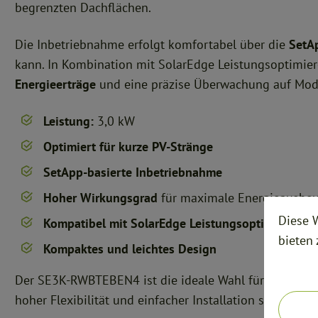
begrenzten Dachflächen.
Die Inbetriebnahme erfolgt komfortabel über die
SetA
kann. In Kombination mit SolarEdge Leistungsoptimiere
Energieerträge
und eine präzise Überwachung auf Mod
Leistung:
3,0 kW
Optimiert für kurze PV-Stränge
SetApp-basierte Inbetriebnahme
Hoher Wirkungsgrad
für maximale Energieausbeu
Diese 
Kompatibel mit SolarEdge Leistungsoptimierern
bieten
Kompaktes und leichtes Design
Der SE3K-RWBTEBEN4 ist die ideale Wahl für alle, die 
hoher Flexibilität und einfacher Installation suchen.