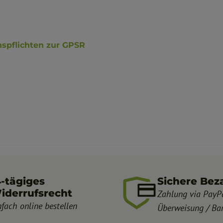
nspflichten zur GPSR
4-tägiges
Sichere Bez
iderrufsrecht
Zahlung via PayPa
nfach online bestellen
Überweisung / Ba