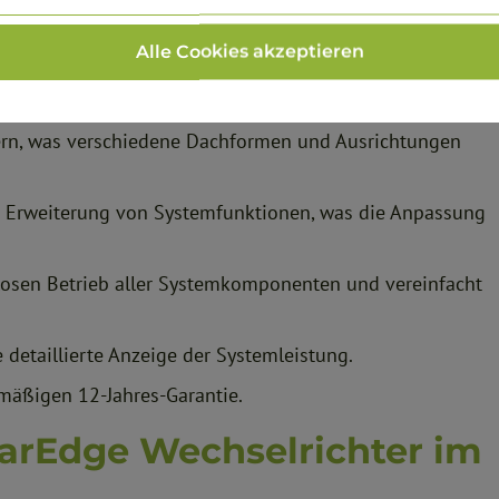
Alle Cookies akzeptieren
 Stränge für dreiphasige Niedrig-Energie-PV-Systeme.
hern, was verschiedene Dachformen und Ausrichtungen
e Erweiterung von Systemfunktionen, was die Anpassung
tlosen Betrieb aller Systemkomponenten und vereinfacht
detaillierte Anzeige der Systemleistung.
mäßigen 12-Jahres-Garantie.
larEdge Wechselrichter im