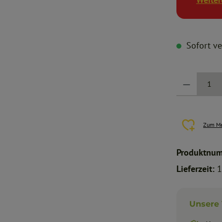
Sofort ver
Produkt Anzahl: G
Zum Me
Produktnu
Lieferzeit:
1
Unsere 