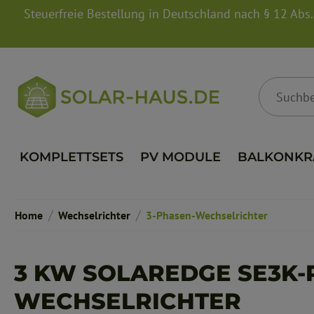
Steuerfreie Bestellung in Deutschland nach § 12 Abs
springen
Zur Hauptnavigation springen
KOMPLETTSETS
PV MODULE
BALKONKR
/
/
Home
Wechselrichter
3-Phasen-Wechselrichter
3 KW SOLAREDGE SE3K
WECHSELRICHTER