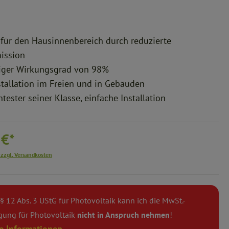
für den Hausinnenbereich durch reduzierte
ission
tiger Wirkungsgrad von 98%
stallation im Freien und in Gebäuden
chtester seiner Klasse, einfache Installation
 €*
 zzgl. Versandkosten
 12 Abs. 3 UStG für Photovoltaik kann ich die MwSt.-
gung für Photovoltaik
nicht in Anspruch nehmen
!
e Informationen