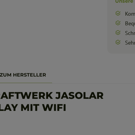
Unsere 
Kom
Beq
Sch
Seh
 ZUM HERSTELLER
RAFTWERK JASOLAR
LAY MIT WIFI