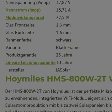
Nennspannung (Vmpp)
32,82 V
Nennstrom (Impp)
13,71 A
Modulwirkungsgrad
22,5 %
Glas Frontseite
1,6 mm
Glas Rückseite
1,6 mm
Rahmenfarbe
schwarz
Variante
Black Frame
Produktgarantie
25 Jahre
Lineare Leistungsgarantie
30 Jahre
Hersteller
JASolar
Hoymiles HMS-800W-2T W
Der HMS-800W-2T von Hoymiles ist der perfekte Mikrow
zu erwähnenden, integrierten WiFi-Modul, eignet sich
Solarstromproduktion mit bis zu zwei Solarpanelen bis