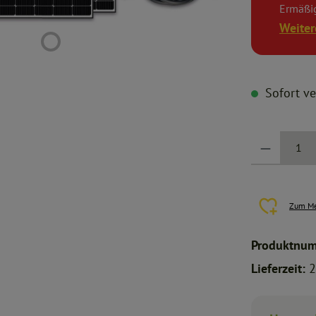
Ermäßi
Weiter
Sofort ver
Produkt Anzahl: G
Zum Me
Produktnu
Lieferzeit:
2