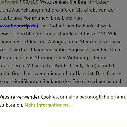
raftwerk
900/800 Watt: senken Sie Ihre jährlichen
und Ausrichtung) und profitieren Sie direkt von der
tädte und Kommunen. Eine Liste von
 www.finanztip.de)
. Das Solar-Haus Balkonkraftwerk
owechselrichter, der für 2 Module mit bis zu 450 Wdc
quemen Anschluss der Anlage an die Steckdose zuhause.
ertifiziert und kann vielseitig eingesetzt werden. Über
gte Strom in das Stromnetz der Wohnung oder des
brauchern (TV, Computer, Kühlschrank, Herd) genutzt
 die Grundlast wenn niemand im Haus ist. Dies führt -
u einer signifikanten Senkung des Energieverbauchs und
eistung der Module von insgesamt 900 Watt gewährleistet
Website verwendet Cookies, um eine bestmögliche Erfahr
nergieertrag. Das Balkonkraftwerk ist echt Plug & Play:
 zu können.
Mehr Informationen ...
 ist für die Installation keine Elektrofachkraft
n!