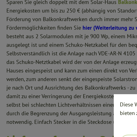
Sparen Sie gleich doppelt mit dem Solar-Haus
Balkonk
Energiekosten um bis zu 250 € (abhängig von Standort 
Förderung von Balkonkraftwerken durch immer mehr S
Fördermöglichkeiten finden Sie
hier (Weiterleitung zu
besteht aus 2 Solarmodulen mit je 900 Wp, einem Mikr
ausgelegt ist und einem Schuko-Netzkabel für den be
Selbstverständlich ist die Anlage nach VDE-AR-N 4105 z
das Schuko-Netztkabel wird der von der Anlage erzeu
Hauses eingespeist und kann zum einen direkt von Ver
werden, zum anderen senkt der eingespeiste Solarstrom
je nach Ort und Ausrichtung des Balkonkraftwerks - z
damit zu einer Verringerung der Energiekosten. Die L
Diese 
selbst bei schlechten Lichtverhältnissen einen hohen E
bieten
durch die Begrenzung der Ausgangsleistung auf 800 Watt
notwendig. Einfach Stecker in die Steckdose und spare