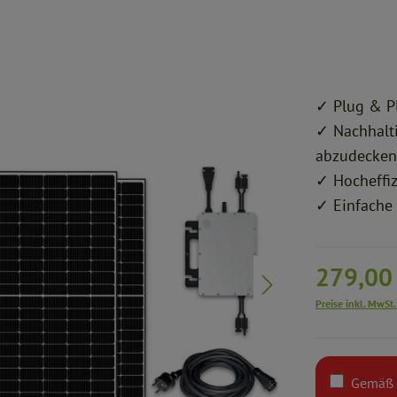
✓ Plug & P
✓ Nachhalti
abzudecken
✓ Hocheffiz
✓ Einfache 
279,00
Preise inkl. MwSt.
Gemäß §