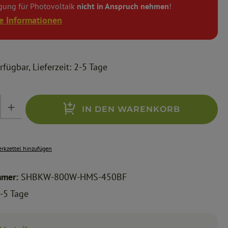
gung für Photovoltaik
nicht in Anspruch nehmen
!
e Informationen
fügbar, Lieferzeit: 2-5 Tage
ib den gewünschten Wert ein oder benutze die Schaltflächen um die Anzahl zu erhöhen o
IN DEN WARENKORB
rkzettel hinzufügen
mmer:
SHBKW-800W-HMS-450BF
-5 Tage