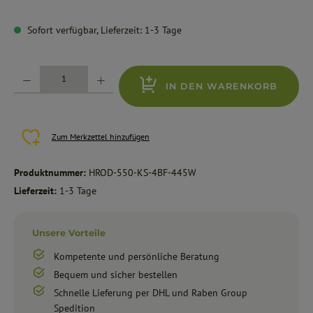
Sofort verfügbar, Lieferzeit: 1-3 Tage
Produkt Anzahl: Gib den gewünschten Wert ein oder benutze die Schaltflächen um die Anzahl zu erhöhe
IN DEN WARENKORB
Zum Merkzettel hinzufügen
Produktnummer:
HROD-550-KS-4BF-445W
Lieferzeit:
1-3 Tage
Unsere Vorteile
Kompetente und persönliche Beratung
Bequem und sicher bestellen
Schnelle Lieferung per DHL und Raben Group
Spedition