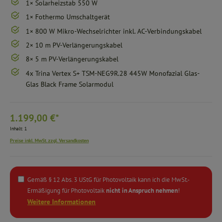
1× Solarheizstab 550 W
1× Fothermo Umschaltgerät
1× 800 W Mikro-Wechselrichter inkl. AC-Verbindungskabel
2× 10 m PV-Verlängerungskabel
8× 5 m PV-Verlängerungskabel
4x Trina Vertex S+ TSM-NEG9R.28 445W Monofazial Glas-
Glas Black Frame Solarmodul
1.199,00 €*
Inhalt:
1
Preise inkl. MwSt. zzgl. Versandkosten
Gemäß § 12 Abs. 3 UStG für Photovoltaik kann ich die MwSt.-
Ermäßigung für Photovoltaik
nicht in Anspruch nehmen
!
Weitere Informationen