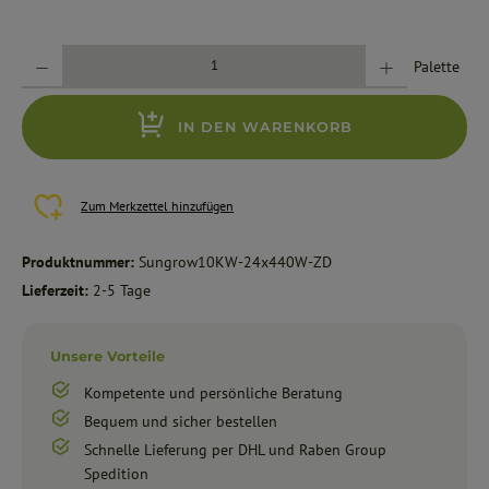
Produkt Anzahl: Gib den gewünschten Wert ein oder benutze die Schaltflächen um die Anzahl zu erhöhe
Palette
IN DEN WARENKORB
Zum Merkzettel hinzufügen
Produktnummer:
Sungrow10KW-24x440W-ZD
Lieferzeit:
2-5 Tage
Unsere Vorteile
Kompetente und persönliche Beratung
Bequem und sicher bestellen
Schnelle Lieferung per DHL und Raben Group
Spedition